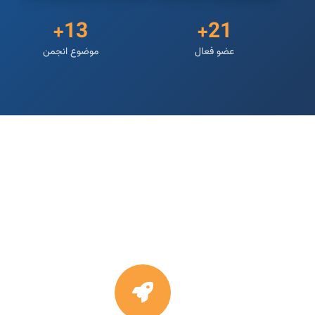
13+
21+
عضو فعال
موضوع انجمن