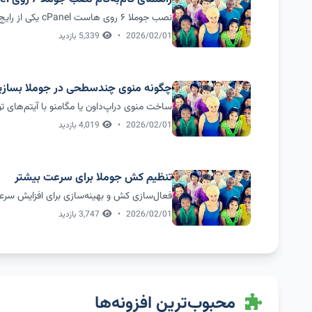
نصب جوملا ۶ روی هاست cPanel یکی از رایج‌ترین روش‌هاست. در این راهنما مرحله به مر...
2026/02/01
•
5,339 بازدید
چگونه منوی چندسطحی در جوملا بسازی
ساخت منوی دراپ‌داون یا مگامنو با آیتم‌های تو 
2026/02/01
•
4,019 بازدید
تنظیم کش جوملا برای سرعت بیشتر
فعال‌سازی کش و بهینه‌سازی برای افزایش سر
2026/02/01
•
3,747 بازدید
محبوب‌ترین افزونه‌ها