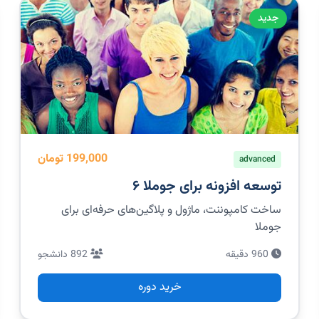
جدید
199,000 تومان
advanced
توسعه افزونه برای جوملا ۶
ساخت کامپوننت، ماژول و پلاگین‌های حرفه‌ای برای
جوملا
960 دقیقه
892 دانشجو
خرید دوره