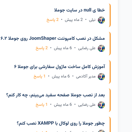
خطا ی null در سایت جوملا
نیلی
•
2 ماه پیش
•
2 پاسخ
مشکل در نصب کامپوننت JoomShaper روی جوملا ۶.۲
علی رضایی
•
6 ماه پیش
•
2 پاسخ
آموزش کامل ساخت ماژول سفارشی برای جوملا ۶
مدیر آکادمی
•
6 ماه پیش
•
1 پاسخ
بعد از نصب جوملا صفحه سفید می‌بینم، چه کار کنم؟
علی رضایی
•
6 ماه پیش
•
1 پاسخ
چطور جوملا را روی لوکال با XAMPP نصب کنم؟