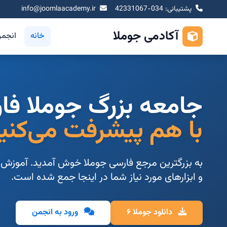
پشتیبانی: 034-42331067
info@joomlaacademy.ir
آکادمی جوملا
خانه
انجم
جامعه بزرگ جوملا فا
با هم پیشرفت می‌کنی
به بزرگترین مرجع فارسی جوملا خوش آمدید. آموزش،
و ابزارهای مورد نیاز شما در اینجا جمع شده است.
دانلود جوملا ۶
ورود به انجمن