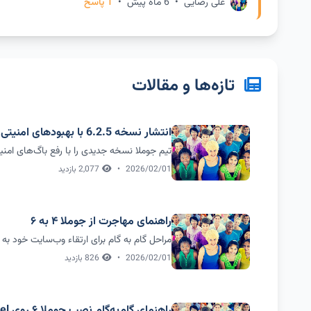
علی رضایی
•
6 ماه پیش
•
1 پاسخ
تازه‌ها و مقالات
انتشار نسخه 6.2.5 با بهبودهای امنیتی
تیم جوملا نسخه جدیدی را با رفع باگ‌های امنی
2026/02/01
•
2,077 بازدید
راهنمای مهاجرت از جوملا ۴ به ۶
مراحل گام به گام برای ارتقاء وب‌سایت خود به
2026/02/01
•
826 بازدید
راهنمای گام‌به‌گام نصب جوملا ۶ روی cPanel