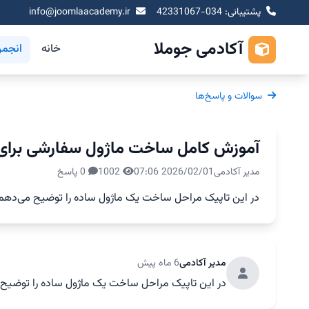
پشتیبانی: 034-42331067
info@joomlaacademy.ir
آکادمی جوملا
خانه
انجم
سوالات و پاسخ‌ها
آموزش کامل ساخت ماژول سفارشی برای ج
مدیر آکادمی
2026/02/01 07:06
1002
0 پاسخ
در این تاپیک مراحل ساخت یک ماژول ساده را توضیح می‌دهم
مدیر آکادمی
6 ماه پیش
در این تاپیک مراحل ساخت یک ماژول ساده را توضیح 