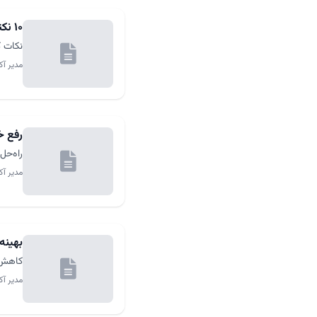
۱۰ نکته برای افزایش امنیت جوملا
نکات ک
مدیر آک
رفع خطای ۵۰۰ er Error
راه‌حل‌های
مدیر آک
بهینه
کاهش 
مدیر آک