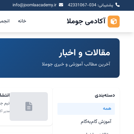
پشتیبانی: 034-42331067
info@joomlaacademy.ir
آکادمی جوملا
خانه
انجم
مقالات و اخبار
آخرین مطالب آموزشی و خبری جوملا
دسته‌بندی
انتشار نسخه .5
تیم جو
همه
مدیر آک
آموزش گام‌به‌گام