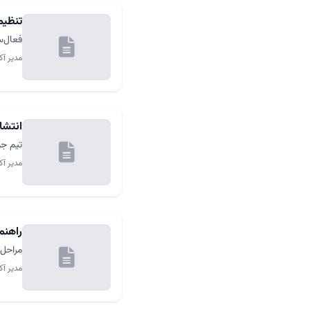
تنظیم
فعال‌س
مدیر آک
انتشار جوملا ۲.۵
تیم جوملا نسخه ۶.۲.۵ ر
مدیر آک
راهنما
مراحل گا
مدیر آک