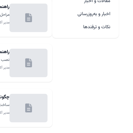
مقالات و اخبار
راهنما
اخبار و به‌روزرسانی
مراحل 
مدیر آک
نکات و ترفندها
راهنمای
نصب جوملا ۶ روی هاست cPanel یکی از رایج‌ترین روش‌ها
مدیر آک
چگونه
ساخت م
مدیر آک